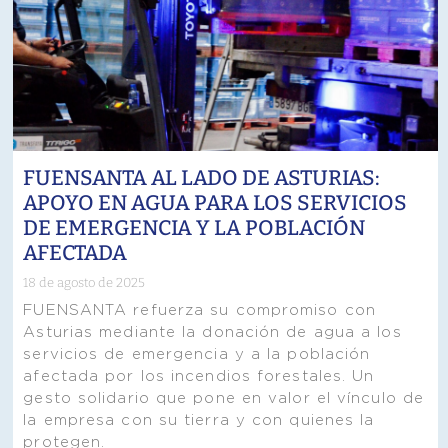
FUENSANTA AL LADO DE ASTURIAS:
APOYO EN AGUA PARA LOS SERVICIOS
DE EMERGENCIA Y LA POBLACIÓN
AFECTADA
18 de agosto de 2025
FUENSANTA refuerza su compromiso con
Asturias mediante la donación de agua a los
servicios de emergencia y a la población
afectada por los incendios forestales. Un
gesto solidario que pone en valor el vínculo de
la empresa con su tierra y con quienes la
protegen.