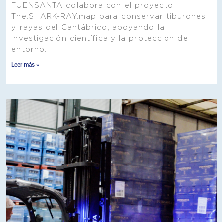
FUENSANTA colabora con el proyecto
The.SHARK-RAY.map para conservar tiburones
y rayas del Cantábrico, apoyando la
investigación científica y la protección del
entorno.
Leer más »