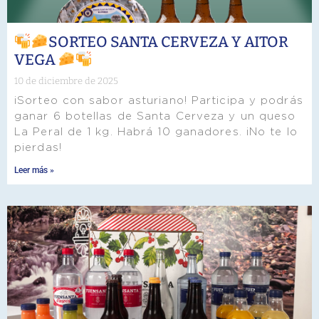
SORTEO SANTA CERVEZA Y AITOR
VEGA
10 de diciembre de 2025
¡Sorteo con sabor asturiano! Participa y podrás
ganar 6 botellas de Santa Cerveza y un queso
La Peral de 1 kg. Habrá 10 ganadores. ¡No te lo
pierdas!
Leer más »