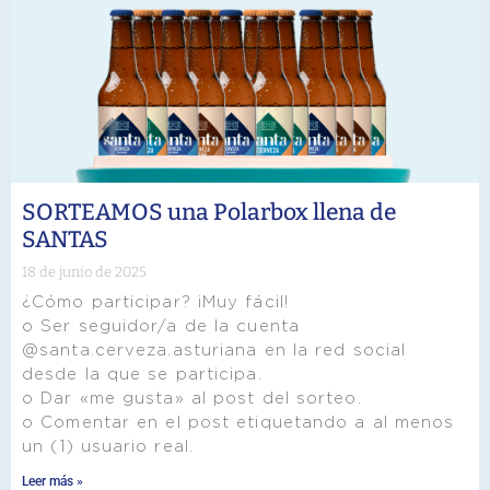
SORTEAMOS una Polarbox llena de
SANTAS
18 de junio de 2025
¿Cómo participar? ¡Muy fácil!
o Ser seguidor/a de la cuenta
@santa.cerveza.asturiana en la red social
desde la que se participa.
o Dar «me gusta» al post del sorteo.
o Comentar en el post etiquetando a al menos
un (1) usuario real.
Leer más »