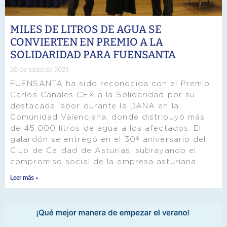
MILES DE LITROS DE AGUA SE
CONVIERTEN EN PREMIO A LA
SOLIDARIDAD PARA FUENSANTA
20 de junio de 2025
FUENSANTA ha sido reconocida con el Premio
Carlos Canales CEX a la Solidaridad por su
destacada labor durante la DANA en la
Comunidad Valenciana, donde distribuyó más
de 45.000 litros de agua a los afectados. El
galardón se entregó en el 30º aniversario del
Club de Calidad de Asturias, subrayando el
compromiso social de la empresa asturiana.
Leer más »