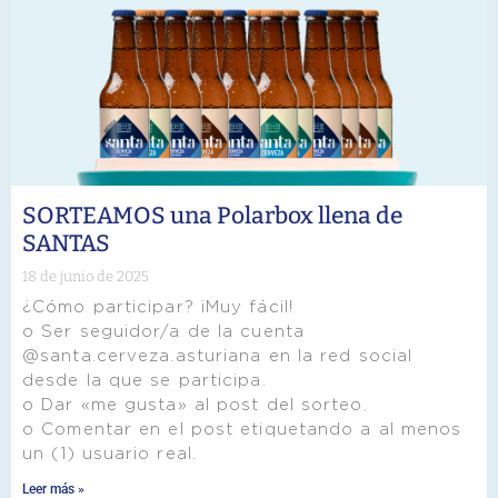
SORTEAMOS una Polarbox llena de
SANTAS
18 de junio de 2025
¿Cómo participar? ¡Muy fácil!
o Ser seguidor/a de la cuenta
@santa.cerveza.asturiana en la red social
desde la que se participa.
o Dar «me gusta» al post del sorteo.
o Comentar en el post etiquetando a al menos
un (1) usuario real.
Leer más »