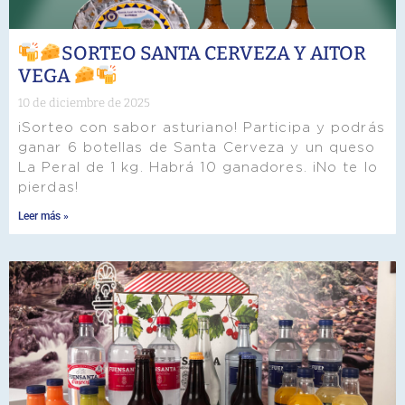
SORTEO SANTA CERVEZA Y AITOR
VEGA
10 de diciembre de 2025
¡Sorteo con sabor asturiano! Participa y podrás
ganar 6 botellas de Santa Cerveza y un queso
La Peral de 1 kg. Habrá 10 ganadores. ¡No te lo
pierdas!
Leer más »