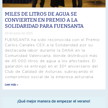
MILES DE LITROS DE AGUA SE
CONVIERTEN EN PREMIO A LA
SOLIDARIDAD PARA FUENSANTA
20 de junio de 2025
FUENSANTA ha sido reconocida con el Premio
Carlos Canales CEX a la Solidaridad por su
destacada labor durante la DANA en la
Comunidad Valenciana, donde distribuyó más
de 45.000 litros de agua a los afectados. El
galardón se entregó en el 30º aniversario del
Club de Calidad de Asturias, subrayando el
compromiso social de la empresa asturiana.
Leer más »