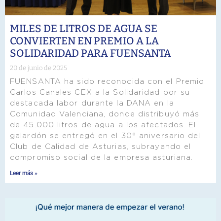
MILES DE LITROS DE AGUA SE
CONVIERTEN EN PREMIO A LA
SOLIDARIDAD PARA FUENSANTA
20 de junio de 2025
FUENSANTA ha sido reconocida con el Premio
Carlos Canales CEX a la Solidaridad por su
destacada labor durante la DANA en la
Comunidad Valenciana, donde distribuyó más
de 45.000 litros de agua a los afectados. El
galardón se entregó en el 30º aniversario del
Club de Calidad de Asturias, subrayando el
compromiso social de la empresa asturiana.
Leer más »