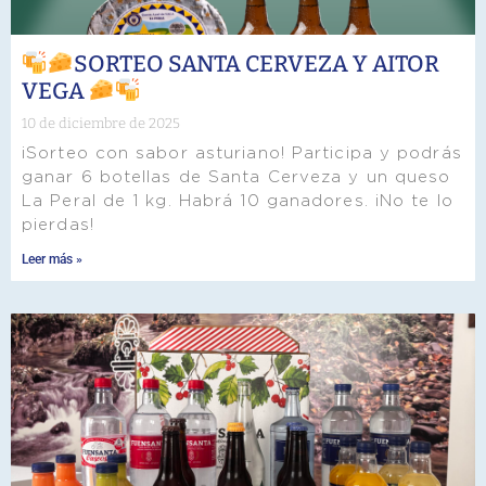
SORTEO SANTA CERVEZA Y AITOR
VEGA
10 de diciembre de 2025
¡Sorteo con sabor asturiano! Participa y podrás
ganar 6 botellas de Santa Cerveza y un queso
La Peral de 1 kg. Habrá 10 ganadores. ¡No te lo
pierdas!
Leer más »