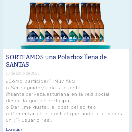
SORTEAMOS una Polarbox llena de
SANTAS
18 de junio de 2025
¿Cómo participar? ¡Muy fácil!
o Ser seguidor/a de la cuenta
@santa.cerveza.asturiana en la red social
desde la que se participa.
o Dar «me gusta» al post del sorteo.
o Comentar en el post etiquetando a al menos
un (1) usuario real.
Leer más »