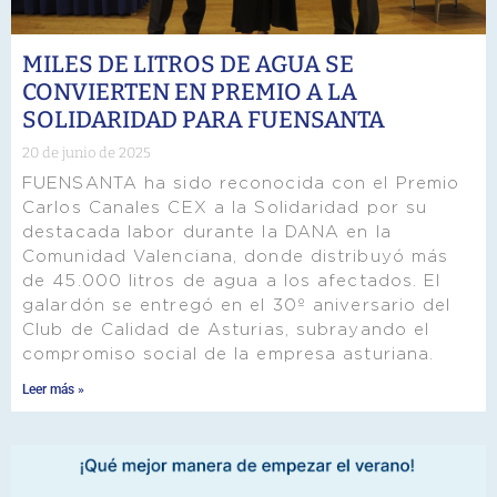
MILES DE LITROS DE AGUA SE
CONVIERTEN EN PREMIO A LA
SOLIDARIDAD PARA FUENSANTA
20 de junio de 2025
FUENSANTA ha sido reconocida con el Premio
Carlos Canales CEX a la Solidaridad por su
destacada labor durante la DANA en la
Comunidad Valenciana, donde distribuyó más
de 45.000 litros de agua a los afectados. El
galardón se entregó en el 30º aniversario del
Club de Calidad de Asturias, subrayando el
compromiso social de la empresa asturiana.
Leer más »