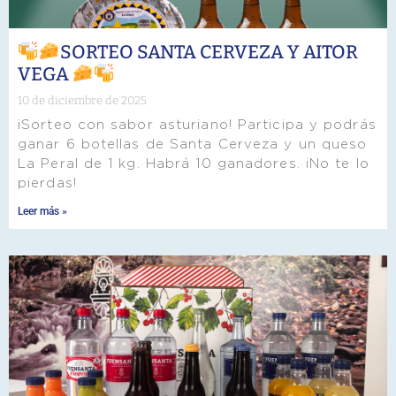
SORTEO SANTA CERVEZA Y AITOR
VEGA
10 de diciembre de 2025
¡Sorteo con sabor asturiano! Participa y podrás
ganar 6 botellas de Santa Cerveza y un queso
La Peral de 1 kg. Habrá 10 ganadores. ¡No te lo
pierdas!
Leer más »