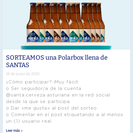
SORTEAMOS una Polarbox llena de
SANTAS
18 de junio de 2025
¿Cómo participar? ¡Muy fácil!
o Ser seguidor/a de la cuenta
@santa.cerveza.asturiana en la red social
desde la que se participa.
o Dar «me gusta» al post del sorteo.
o Comentar en el post etiquetando a al menos
un (1) usuario real.
Leer más »